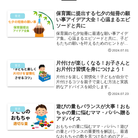
保育園に提出する七夕の短冊の願
育児
い事アイデア大全！心温まるエピ
ソードと共に
保育園の七夕短冊に最適な願い事アイデ
ア集。心温まるエピソードと共に、子ど
もたちの願いを叶えるためのヒントが満
載です！
2024.07.01
片付けが楽しくなる！お子さんと
育児
お片付け習慣を身につけよう！
片付けを楽しく習慣化！子どもが自分で
片付けるコツを親子で楽しむ方法と実践
的なアドバイスを紹介します。
2024.07.23
遊びの量もバランスが大事！おも
育児
ちゃの量に悩むママ・パパへ贈る
アドバイス
おもちゃの量に悩むママ・パパへ！遊び
の量とバランスの重要性を解説し、最適
なおもちゃの数を見つけるためのアドバ