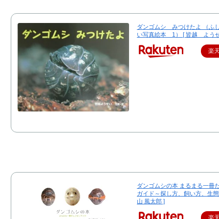
ダンゴムシ みつけたよ （ふ
い写真絵本 1） [ 皆越 ようせ
楽
ダンゴムシの本 まるまる一冊
ガイド～探し方、飼い方、生態ま
山 風太郎 ]
楽