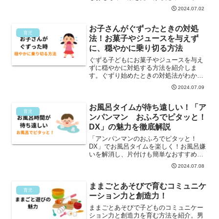
イスを提供します。
2024.07.02
お子さんがぐずったときの対処
育児
法！お菓子やジュースを与えず
に、穏やかに乗り切る方法
ぐずる子どもにお菓子やジュースを与え
ずに穏やかに対処する方法を紹介しま
す。ぐずり始めたときの対処法がわかれ
ば今よりももっと楽になりますよ。
2024.07.09
お風呂タイムが待ち遠しい！「ア
育児
ンパンマン おふろでピタッと！
DX」の魅力を徹底解説
「アンパンマンのおふろでピタッと！
DX」でお風呂タイムを楽しく！お風呂嫌
いを解消し、片付けも簡単なおすすめお
もちゃの紹介をします。プレゼントにも
2024.07.08
最適で、子どもならみんな大好き、間違
いなしです。
ままごとあそびで育むコミュニケ
育児
ーション力と創造力！
ままごとあそびで子どものコミュニケー
ション力と創造力を育む方法を紹介。男