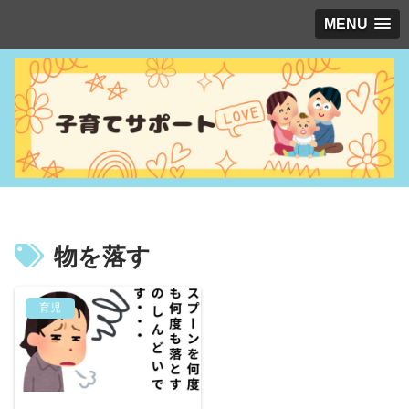
MENU
物を落す
育児