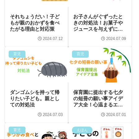
それちょうだい！子ど
お子さんがぐずったと
もが親のおかずを食べ
きの対処法！お菓子や
たがる理由と対応策
ジュースを与えずに、
穏やかに乗り切る方法
2024.07.12
2024.07.09
育児
育児
ダンゴムシを持って帰
保育園に提出する七夕
りたい子ども。親とし
の短冊の願い事アイデ
ての対処法
ア大全！心温まるエピ
ソードと共に
2024.07.03
2024.07.01
育児
えほん