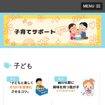
MENU
子ども
育児
育児