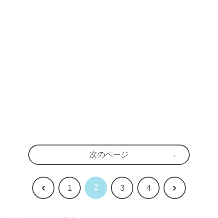
次のページ
2
前
次
1
3
4
へ
へ