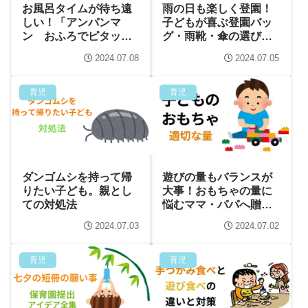
お風呂タイムが待ち遠
雨の日も楽しく登園！
しい！「アンパンマ
子どもが喜ぶ登園バッ
ン おふろでピタッ
グ・雨靴・傘の選び方
と！DX」の魅力を徹底
ガイド
2024.07.08
2024.07.05
解説
育児
育児
ダンゴムシを持って帰
遊びの量もバランスが
りたい子ども。親とし
大事！おもちゃの量に
ての対処法
悩むママ・パパへ贈る
アドバイス
2024.07.03
2024.07.02
育児
育児