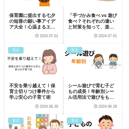
保育園に提出する七夕
「手づかみ食べ vs 遊び
の短冊の願い事アイデ
食べ？それぞれの違い
ア大全！心温まるエピ
と対策を知って、楽し
ソードと共に
い食事時間を！」
2024.07.01
2024.07.01
育児
育児
不安を乗り越えて！保
シール遊びで育む子ど
育士切りつけ事件から
もの成長！年齢別シー
学ぶ安心の子育て術
ル活用法で遊びをもっ
と楽しく！
2024.06.30
2024.06.28
育児
育児